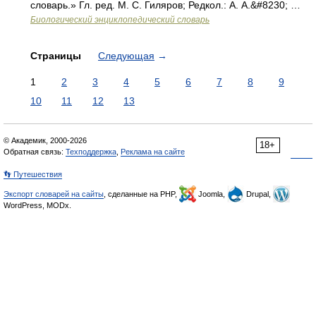
словарь.» Гл. ред. М. С. Гиляров; Редкол.: А. А.&#8230; …
Биологический энциклопедический словарь
Страницы
Следующая
→
1
2
3
4
5
6
7
8
9
10
11
12
13
© Академик, 2000-2026
18+
Обратная связь:
Техподдержка
,
Реклама на сайте
👣 Путешествия
Экспорт словарей на сайты
, сделанные на PHP,
Joomla,
Drupal,
WordPress, MODx.