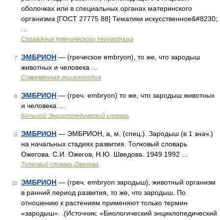
оболочках или в специальных органах материнского
организма [ГОСТ 27775 88] Тематики искусственное&#8230;
…
Справочник технического переводчика
ЭМБРИОН
— (греческое embryon), то же, что зародыш
7
животных и человека …
Современная энциклопедия
ЭМБРИОН
— (греч. embryon) то же, что зародыш животных
8
и человека …
Большой Энциклопедический словарь
ЭМБРИОН
— ЭМБРИОН, а, м. (спец.). Зародыш (в 1 знач.)
9
на начальных стадиях развития. Толковый словарь
Ожегова. С.И. Ожегов, Н.Ю. Шведова. 1949 1992 …
Толковый словарь Ожегова
ЭМБРИОН
— (греч. embryon зародыш), животный организм
10
в ранний период развития, то же, что зародыш. По
отношению к растениям применяют только термин
«зародыш». .(Источник: «Биологический энциклопедический