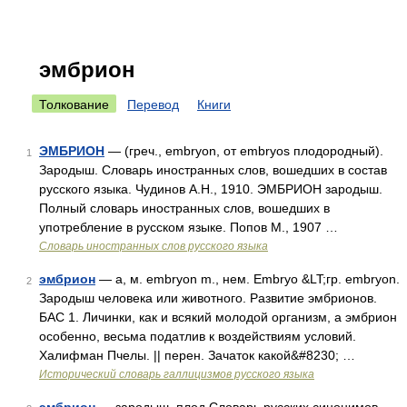
эмбрион
Толкование
Перевод
Книги
ЭМБРИОН
— (греч., embryon, от embryos плодородный).
1
Зародыш. Словарь иностранных слов, вошедших в состав
русского языка. Чудинов А.Н., 1910. ЭМБРИОН зародыш.
Полный словарь иностранных слов, вошедших в
употребление в русском языке. Попов М., 1907 …
Словарь иностранных слов русского языка
эмбрион
— а, м. embryon m., нем. Embryo &LT;гр. embryon.
2
Зародыш человека или животного. Развитие эмбрионов.
БАС 1. Личинки, как и всякий молодой организм, а эмбрион
особенно, весьма податлив к воздействиям условий.
Халифман Пчелы. || перен. Зачаток какой&#8230; …
Исторический словарь галлицизмов русского языка