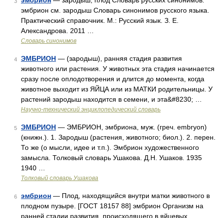
эмбрион
— зародыш, плод Словарь русских синонимов.
3
эмбрион см. зародыш Словарь синонимов русского языка.
Практический справочник. М.: Русский язык. З. Е.
Александрова. 2011 …
Словарь синонимов
ЭМБРИОН
— (зародыш), ранняя стадия развития
4
животного или растения. У животных эта стадия начинается
сразу после оплодотворения и длится до момента, когда
животное выходит из ЯЙЦА или из МАТКИ родительницы. У
растений зародыш находится в семени, и эта&#8230; …
Научно-технический энциклопедический словарь
ЭМБРИОН
— ЭМБРИОН, эмбриона, муж. (греч. embryon)
5
(книжн.). 1. Зародыш (растения, животного; биол.). 2. перен.
То же (о мысли, идее и т.п.). Эмбрион художественного
замысла. Толковый словарь Ушакова. Д.Н. Ушаков. 1935
1940 …
Толковый словарь Ушакова
эмбрион
— Плод, находящийся внутри матки животного в
6
плодном пузыре. [ГОСТ 18157 88] эмбрион Организм на
ранней стадии развития, происходящего в яйцевых